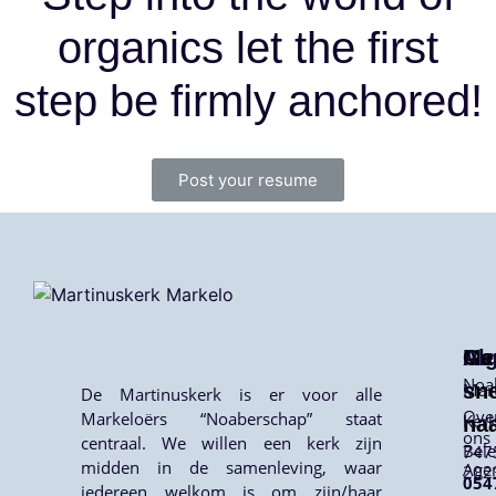
organics let the first
step be firmly anchored!
Post your resume
Me
Ga
Al
Noa
sne
Mar
De Martinuskerk is er voor alle
Ove
Markeloërs “Noaberschap” staat
Kerk
na
ons
centraal. We willen een kerk zijn
Bele
747
midden in de samenleving, waar
Age
202
054
iedereen welkom is om zijn/haar