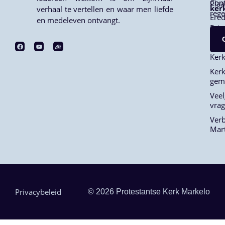
Cont
Plaa
ker
verhaal te vertellen en waar men liefde
rege
Ered
en medeleven ontvangt.
Priv
ANB
Ker
Kerk
gem
Veel
vra
Ver
Mar
Privacybeleid
© 2026 Protestantse Kerk Markelo