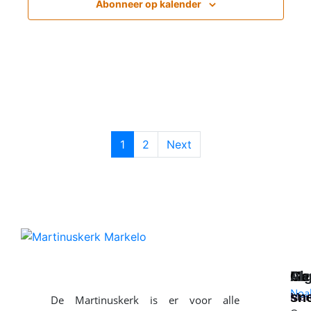
Abonneer op kalender
v
e
n
n
a
v
1
2
Next
i
g
a
t
Me
Ga
Al
i
Noa
sne
Mar
De Martinuskerk is er voor alle
e