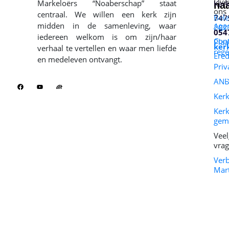
Ove
Markeloërs “Noaberschap” staat
Kerk
na
ons
centraal. We willen een kerk zijn
Bele
747
midden in de samenleving, waar
Age
202
054
iedereen welkom is om zijn/haar
Cont
Plaa
ker
verhaal te vertellen en waar men liefde
rege
Ered
en medeleven ontvangt.
Priv
ANB
Ker
Kerk
gem
Veel
vra
Ver
Mar