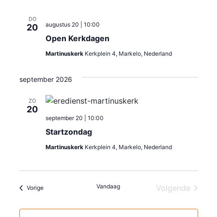
e
v
DO
e
k
augustus 20 | 10:00
20
n
Open Kerkdagen
e
n
Martinuskerk
Kerkplein 4, Markelo, Nederland
n
a
e
september 2026
v
n
i
ZO
20
w
g
september 20 | 10:00
Startzondag
a
e
Martinuskerk
Kerkplein 4, Markelo, Nederland
t
e
i
r
e
Vandaag
Volgende
Evenementen
g
Vorige
Evenement
e