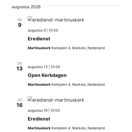
v
v
e
j
e
augustus 2026
k
e
s
e
l
e
t
n
n
e
ZO
n
9
c
e
augustus 9 | 10:00
e
t
m
Eredienst
e
m
e
e
Martinuskerk
Kerkplein 4, Markelo, Nederland
r
e
n
e
DO
t
augustus 13 | 10:00
n
13
e
Open Kerkdagen
w
n
t
d
Martinuskerk
Kerkplein 4, Markelo, Nederland
e
e
a
e
t
ZO
n
16
u
r
augustus 16 | 10:00
m
Z
g
Eredienst
.
o
a
Martinuskerk
Kerkplein 4, Markelo, Nederland