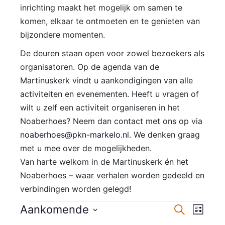
inrichting maakt het mogelijk om samen te
komen, elkaar te ontmoeten en te genieten van
bijzondere momenten.
De deuren staan open voor zowel bezoekers als
organisatoren. Op de agenda van de
Martinuskerk vindt u aankondigingen van alle
activiteiten en evenementen. Heeft u vragen of
wilt u zelf een activiteit organiseren in het
Noaberhoes? Neem dan contact met ons op via
noaberhoes@pkn-markelo.nl
. We denken graag
met u mee over de mogelijkheden.
Van harte welkom in de Martinuskerk én het
Noaberhoes – waar verhalen worden gedeeld en
verbindingen worden gelegd!
E
E
Aankomende
Z
L
o
S
i