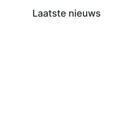
Laatste nieuws
juli 12, 2026
Liturgisch bloemstuk bij de bevestiging van