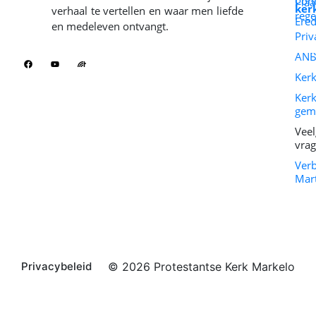
Cont
Plaa
ker
verhaal te vertellen en waar men liefde
rege
Ered
en medeleven ontvangt.
Priv
ANB
Ker
Kerk
gem
Veel
vra
Ver
Mar
Privacybeleid
© 2026 Protestantse Kerk Markelo