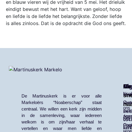
en blauw vieren wij de vrijheid van 5 mei. Het drieluik
eindigt bewust met het hart. Want van geloof, hoop
en liefde is de liefde het belangrijkste. Zonder liefde
is alles zinloos. Dat is de opdracht die God ons geeft.
Me
Ga
Al
Noa
sne
Mart
De Martinuskerk is er voor alle
Ove
Markeloërs “Noaberschap” staat
Kerk
na
ons
centraal. We willen een kerk zijn midden
Bele
7475
in de samenleving, waar iedereen
Age
202
0547
welkom is om zijn/haar verhaal te
Cont
Plaa
ker
vertellen en waar men liefde en
rege