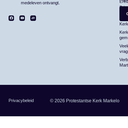
Ered
medeleven ontvangt.
Priv
ANB
Kerk
Kerk
gemi
Veel
vrag
Ver
Mart
Privacybeleid
© 2026 Protestantse Kerk Markelo