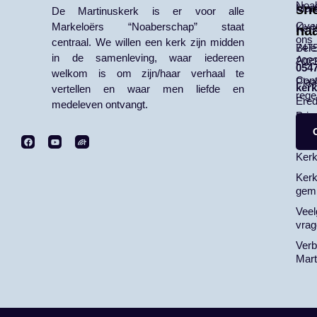
Noa
sne
Mart
De Martinuskerk is er voor alle
Ove
Markeloërs “Noaberschap” staat
Kerk
na
ons
centraal. We willen een kerk zijn midden
Bele
7475
in de samenleving, waar iedereen
Age
202
0547
welkom is om zijn/haar verhaal te
Cont
Plaa
ker
vertellen en waar men liefde en
rege
Ered
medeleven ontvangt.
Priv
ANB
Kerk
Kerk
gemi
Veel
vrag
Ver
Mart