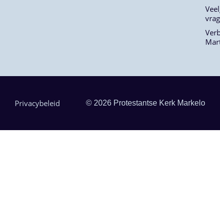
Veel
vra
Ver
Mar
Privacybeleid
© 2026 Protestantse Kerk Markelo