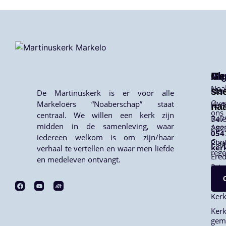
Me
Ga
Al
Noa
sne
Mar
De Martinuskerk is er voor alle
Ove
Markeloërs “Noaberschap” staat
Kerk
na
ons
centraal. We willen een kerk zijn
Bele
747
midden in de samenleving, waar
Age
202
054
iedereen welkom is om zijn/haar
Cont
Plaa
ker
verhaal te vertellen en waar men liefde
rege
Ered
en medeleven ontvangt.
Priv
ANB
Ker
Kerk
gem